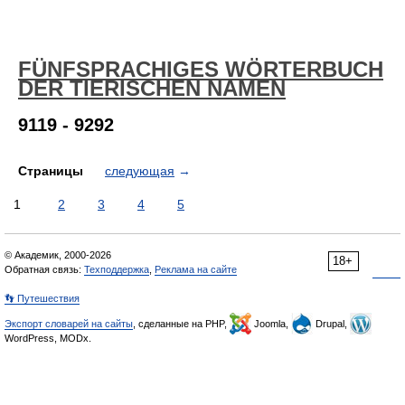
FÜNFSPRACHIGES WÖRTERBUCH
DER TIERISCHEN NAMEN
9119 - 9292
Страницы
следующая
→
1
2
3
4
5
© Академик, 2000-2026
18+
Обратная связь:
Техподдержка
,
Реклама на сайте
👣 Путешествия
Экспорт словарей на сайты
, сделанные на PHP,
Joomla,
Drupal,
WordPress, MODx.